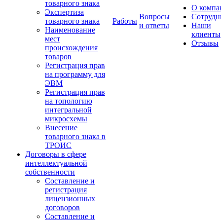
товарного знака
О компа
Экспертиза
Вопросы
Сотрудн
товарного знака
Работы
и ответы
Наши
Наименование
клиенты
мест
Отзывы
происхождения
товаров
Регистрация прав
на программу для
ЭВМ
Регистрация прав
на топологию
интегральной
микросхемы
Внесение
товарного знака в
ТРОИС
Договоры в сфере
интеллектуальной
собственности
Составление и
регистрация
лицензионных
договоров
Составление и