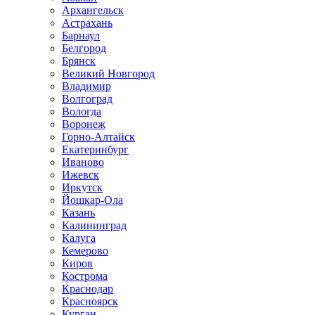
Архангельск
Астрахань
Барнаул
Белгород
Брянск
Великий Новгород
Владимир
Волгоград
Вологда
Воронеж
Горно-Алтайск
Екатеринбург
Иваново
Ижевск
Иркутск
Йошкар-Ола
Казань
Калининград
Калуга
Кемерово
Киров
Кострома
Краснодар
Красноярск
Курган