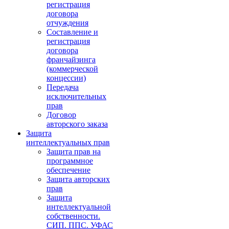
регистрация
договора
отчуждения
Составление и
регистрация
договора
франчайзинга
(коммерческой
концессии)
Передача
исключительных
прав
Договор
авторского заказа
Защита
интеллектуальных прав
Защита прав на
программное
обеспечение
Защита авторских
прав
Защита
интеллектуальной
собственности.
СИП. ППС. УФАС