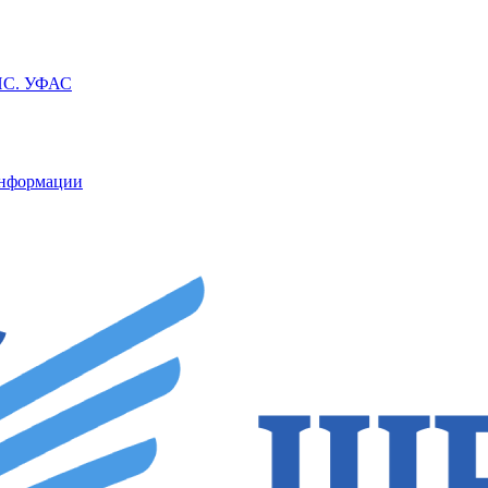
ППС. УФАС
информации