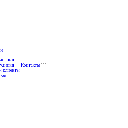
ии
мпании
удники
Контакты
и клиенты
ывы