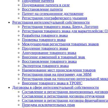
Продление патента
Поддержание патента в силе
Восстановление патента
Патент на селекционное достижение
Регистрация географического указания
Регистрация интеллектуальной собственности
Регистрация товарного знака. Бренд. Логотип
Регистрация товарного знака для маркетплейсов: O
Разработка товарного знака
Проверка товарного знака
Международная регистрация товарных знаков
Продление товарного знака
Аннулирование товарного знака
Внесение изменений в товарный знак
Восстановление товарного знака
Экспертиза товарного знака
Наименование мест происхождения товаров
Регистрация прав на программу для ЭВМ
Регистрация прав на топологию интегральной мик
Внесение товарного знака в ТРОИС
Договоры в сфере интеллектуальной собственности
Составление и регистрация лицензионных договор
Составление и регистрация договора отчуждения
Составление и регистрация договора франчайзинга
Передача исключительных прав