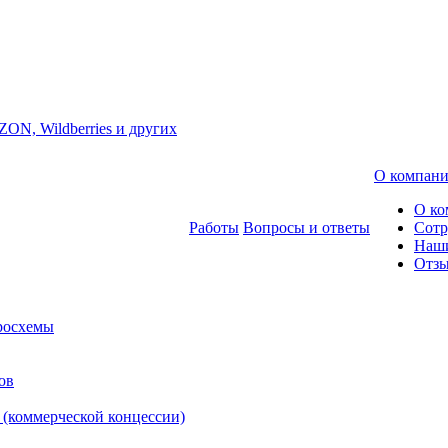
ZON, Wildberries и других
О компан
О ко
Работы
Вопросы и ответы
Сотр
Наш
Отз
росхемы
ов
 (коммерческой концессии)