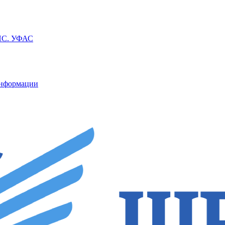
ППС. УФАС
информации