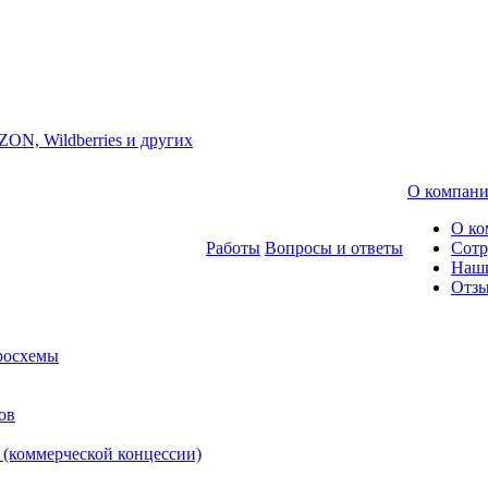
ZON, Wildberries и других
О компан
О ко
Работы
Вопросы и ответы
Сотр
Наш
Отз
росхемы
ов
 (коммерческой концессии)