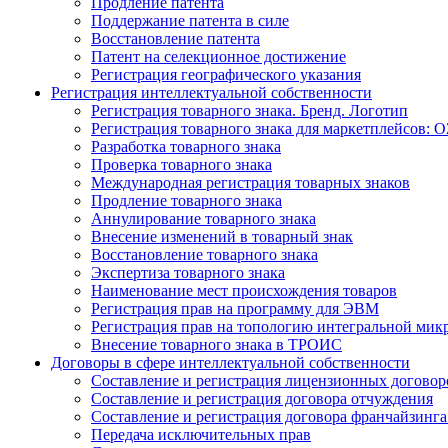
Продление патента
Поддержание патента в силе
Восстановление патента
Патент на селекционное достижение
Регистрация географического указания
Регистрация интеллектуальной собственности
Регистрация товарного знака. Бренд. Логотип
Регистрация товарного знака для маркетплейсов: O
Разработка товарного знака
Проверка товарного знака
Международная регистрация товарных знаков
Продление товарного знака
Аннулирование товарного знака
Внесение изменений в товарный знак
Восстановление товарного знака
Экспертиза товарного знака
Наименование мест происхождения товаров
Регистрация прав на программу для ЭВМ
Регистрация прав на топологию интегральной мик
Внесение товарного знака в ТРОИС
Договоры в сфере интеллектуальной собственности
Составление и регистрация лицензионных договор
Составление и регистрация договора отчуждения
Составление и регистрация договора франчайзинга
Передача исключительных прав