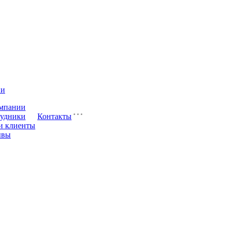
ии
мпании
удники
Контакты
и клиенты
ывы