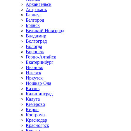
Архангельск
Астрахань
Барнаул
Белгород
Брянск
Великий Новгород
Владимир
Волгоград
Вологда
Воронеж
Горно-Алтайск
Екатеринбург
Иваново
Ижевск
Иркутск
Йошкар-Ола
Казань
Калининград
Калуга
Кемерово
Киров
Кострома
Краснодар
Красноярск
Курган