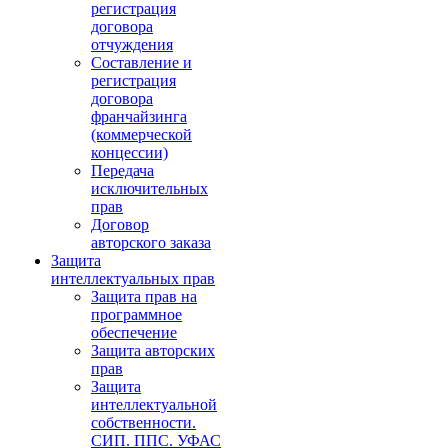
регистрация
договора
отчуждения
Составление и
регистрация
договора
франчайзинга
(коммерческой
концессии)
Передача
исключительных
прав
Договор
авторского заказа
Защита
интеллектуальных прав
Защита прав на
программное
обеспечение
Защита авторских
прав
Защита
интеллектуальной
собственности.
СИП. ППС. УФАС