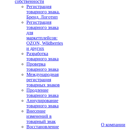
собственности
Регистрация
товарного знака.
Бренд. Логотип
Регистрация
товарного знака
для
маркетплейсов:
OZON, Wildberries
и других
Разработка
товарного знака
Проверка
товарного знака
Международная
регистрация
товарных знаков
Продление
товарного знака
Аннулирование
товарного знака
Внесение
изменений в
товарный знак
О компании
Восстановление