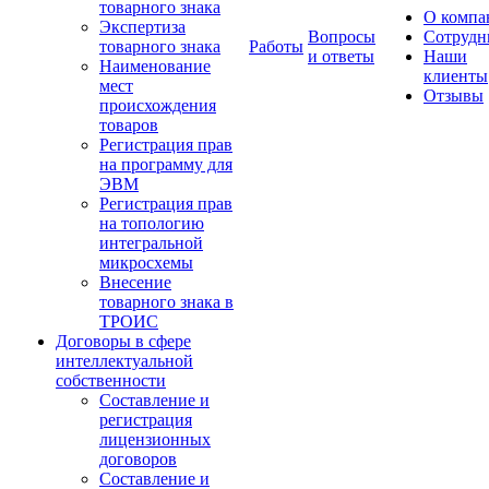
товарного знака
О компа
Экспертиза
Вопросы
Сотрудн
товарного знака
Работы
и ответы
Наши
Наименование
клиенты
мест
Отзывы
происхождения
товаров
Регистрация прав
на программу для
ЭВМ
Регистрация прав
на топологию
интегральной
микросхемы
Внесение
товарного знака в
ТРОИС
Договоры в сфере
интеллектуальной
собственности
Составление и
регистрация
лицензионных
договоров
Составление и